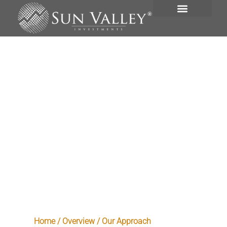
VISIÓN GENERAL
PORTAFOLIO DE INVERSIONES
Pilares de
Nuestro Enfoque
Home / Overview / Our Approach